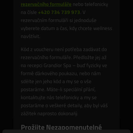
rezervačního formuláře
nebo telefonicky
na čísle
+420 734 739 973
. V
rezervačním formuláři si jednoduše
vyberete datum a čas, kdy chcete wellness
navštívit.
Kód z voucheru není potřeba zadávat do
rezervačního formuláře. Předložte jej až
na recepci Grandior Spa – buď fyzicky ve
formě dárkového poukazu, nebo nám
sdělte jen jeho kód a my se o vše
postaráme. Máte-li speciální přání,
kontaktujte nás telefonicky a my se
postaráme o veškeré detaily, aby byl váš
zážitek naprosto dokonalý.
Prožijte Nezapomenutelné