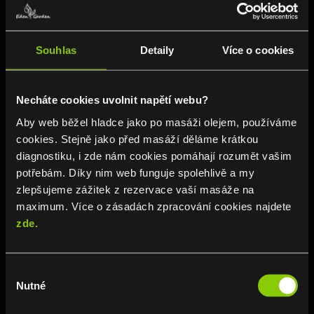
Chvíle s Vašimi Hosty
Udělejte ze své oslavy jedinečný zážitek
Souhlas
Detaily
Více o cookies
plný relaxace a zábavy. Naše privátní
wellness prostory jsou připraveny
poskytnout vše, co potřebujete pro
Necháte cookies uvolnit napětí webu?
perfektní večer – od saunování až po
Aby web běžel hladce jako po masáži olejem, používáme
hydromasáže a zábavné aktivity.
cookies. Stejně jako před masáží děláme krátkou
diagnostiku, i zde nám cookies pomáhají rozumět vašim
potřebám. Díky nim web funguje spolehlivě a my
zlepšujeme zážitek z rezervace vaší masáže na
maximum. Více o zásadách zpracování cookies najdete
zde.
Výběr
Nutné
souhlasu