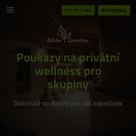
777 511 444
REZERVACE
Poukazy na privátní
wellness pro
skupiny
Dokonalé soukromí pro váš odpočinek