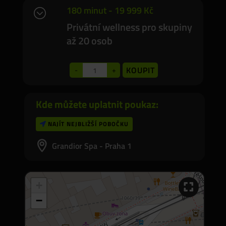
180 minut - 19 999 Kč
Jak poukaz využít
;
Privátní wellness pro skupiny
až 20 osob
KOUPIT
-
+
Kde můžete uplatnit poukaz:
NAJÍT NEJBLIŽŠÍ POBOČKU

Grandior Spa - Praha 1
+
−