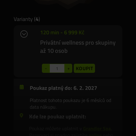
Varianty (
4
)
120 min - 6 999 Kč
;
Privátní wellness pro skupiny
až 10 osob
KOUPIT
-
+
Poukaz platný do:
6. 2. 2027
Platnost tohoto poukazu je 6 měsíců od
data nákupu.
Kde lze poukaz uplatnit:
Poukaz můžete uplatnit v
Grandior Spa
.
Rezervaci si snadno zajistíte
online
nebo